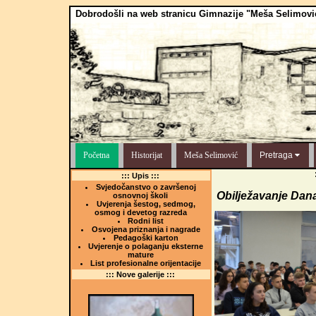
Dobrodošli na web stranicu Gimnazije "Meša Selimovi
Početna
Historijat
Meša Selimović
Pretraga
::: Upis :::
Svjedočanstvo o završenoj
Obilježavanje Dan
osnovnoj školi
Uvjerenja šestog, sedmog,
osmog i devetog razreda
Rodni list
Osvojena priznanja i nagrade
Pedagoški karton
Uvjerenje o polaganju eksterne
mature
List profesionalne orijentacije
::: Nove galerije :::