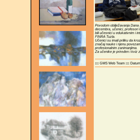
Povodom obilježavanja Dana n
decembra, učenici, profesori 
bili učesnici u edukativnim i i
FINRA Tuzla.
Učenici su imali priliku da kr
značaj nauke i njenu povezan
profesionalnim zanimanjima.
Za učenike je priređen i kviz z
:::
GMS Web Team
:::
Datu