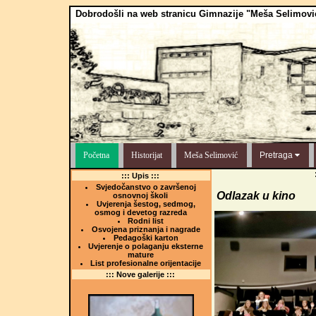
Dobrodošli na web stranicu Gimnazije "Meša Selimovi
Početna
Historijat
Meša Selimović
Pretraga
::: Upis :::
Svjedočanstvo o završenoj
Odlazak u kino
osnovnoj školi
Uvjerenja šestog, sedmog,
osmog i devetog razreda
Rodni list
Osvojena priznanja i nagrade
Pedagoški karton
Uvjerenje o polaganju eksterne
mature
List profesionalne orijentacije
::: Nove galerije :::