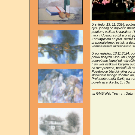
U srijedu, 13. 11. 2024. godine,
djelu jednog od najvećih hrvat
poučan i oslikao je karakter i
način. Učenici su bili u pratnj
Zahvaljujemo se prof. Berbić
preporučujemo i ostalima da po
vannastavnim aktivnostima sa
U ponedjeljak, 18.11.2024. go
priliku posjetiti CineStar i po
posvećeno jednoj od najvećih
Film, koji oslikava karijeru 
na sve prisutne, podstičući ra
Posebno je bila dojmljiva poru
inspirisalo mnoge učenike da pr
Profesorica Lejla Sarić, sa 
povela učenike 1a, 1c i 3a.
:::
GMS Web Team
:::
Datu