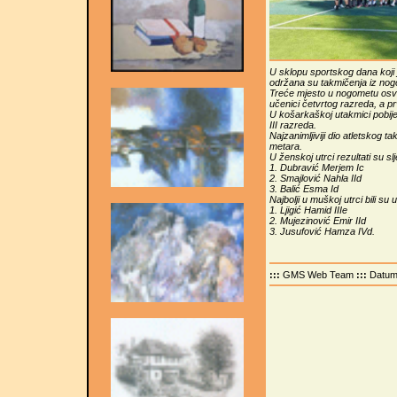
U sklopu sportskog dana koji j
održana su takmičenja iz nogo
Treće mjesto u nogometu osvoj
učenici četvrtog razreda, a p
U košarkaškoj utakmici pobijedi
III razreda.
Najzanimljiviji dio atletskog 
metara.
U ženskoj utrci rezultati su slj
1. Dubravić Merjem Ic
2. Smajlović Nahla IId
3. Balić Esma Id
Najbolji u muškoj utrci bili su 
1. Ljigić Hamid IIIe
2. Mujezinović Emir IId
3. Jusufović Hamza IVd.
:::
GMS Web Team
:::
Datu