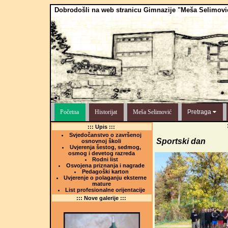
Dobrodošli na web stranicu Gimnazije "Meša Selimovi
Početna
Historijat
Meša Selimović
Pretraga
::: Upis :::
Svjedočanstvo o završenoj
Sportski dan
osnovnoj školi
Uvjerenja šestog, sedmog,
osmog i devetog razreda
Rodni list
Osvojena priznanja i nagrade
Pedagoški karton
Uvjerenje o polaganju eksterne
mature
List profesionalne orijentacije
::: Nove galerije :::