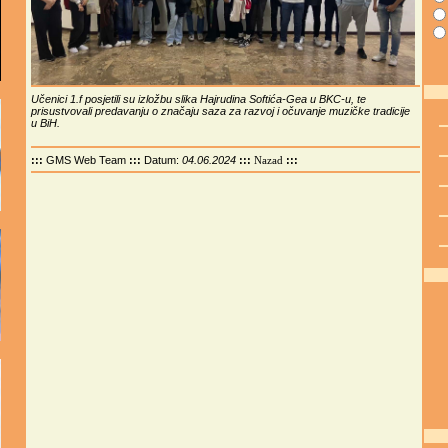
Učenici 1.f posjetili su izložbu slika Hajrudina Softića-Gea u BKC-u, te
prisustvovali predavanju o značaju saza za razvoj i očuvanje muzičke tradicije
u BiH.
:::
GMS Web Team
:::
Datum:
04.06.2024
:::
:::
Nazad