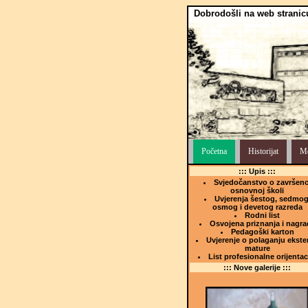
Dobrodošli na web stranic
Početna
Historijat
Me
::: Upis :::
Svjedočanstvo o završeno
osnovnoj školi
Uvjerenja šestog, sedmog
osmog i devetog razreda
Rodni list
Osvojena priznanja i nagra
Pedagoški karton
Uvjerenje o polaganju ekste
mature
List profesionalne orijentac
::: Nove galerije :::