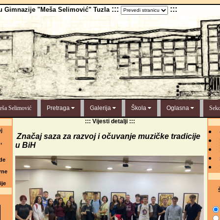
:::
:::
u Gimnazije "Meša Selimović" Tuzla
ša Selimović
Pretraga
Galerija
Škola
Oglasna
Sekc
::: Vijesti detalji :::
j
Značaj saza za razvoj i očuvanje muzičke tradicije
,
u BiH
de
rne
ije
Š