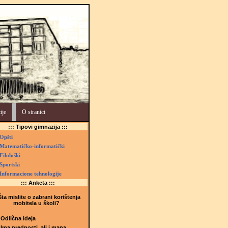
ije
O stranici
::: Tipovi gimnazija :::
Opšti
Matematičko-informatički
Filološki
Sportski
Informacione tehnologije
::: Anketa :::
ta mislite o zabrani korištenja
mobitela u školi?
Odlična ideja
Ima prednosti, ali i mana