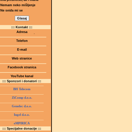
Nemam neko mišljenje
Ne sviđa mi se
::: Kontakt :::
Adresa
Dr.Tihomila Markovića bb
(Šetalište I.G. Kovačića 1)
Telefon
75000 Tuzla, BiH
+ 387 35 247 630
E-mail
gmstz@montk.gov.ba
Web stranice
gmstz.skolatk.edu.ba
www.gmstziam.com.ba
Facebook stranica
Gimnazija "Meša Selimović"
YouTube kanal
GMS Tuzla
::: Sponzori i donatori :::
BH Telecom
ZiComp d.o.o.
Genelec d.o.o.
Ingel d.o.o.
eMPIRICA
::: Specijalne donacije :::