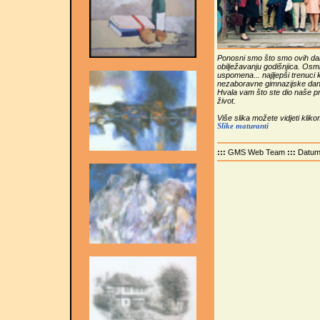
Ponosni smo što smo ovih dana 
obilježavanju godišnjica. Osmij
uspomena... najljepši trenuci 
nezaboravne gimnazijske dan
Hvala vam što ste dio naše pr
život.
Više slika možete vidjeti kliko
Slike maturanti
:::
GMS Web Team
:::
Datu