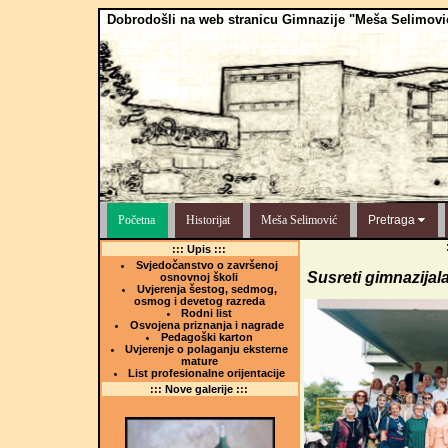
Dobrodošli na web stranicu Gimnazije "Meša Selimovi
Početna
Historijat
Meša Selimović
Pretraga
::: Upis :::
Svjedočanstvo o završenoj
Susreti gimnazijal
osnovnoj školi
Uvjerenja šestog, sedmog,
osmog i devetog razreda
Rodni list
Osvojena priznanja i nagrade
Pedagoški karton
Uvjerenje o polaganju eksterne
mature
List profesionalne orijentacije
::: Nove galerije :::