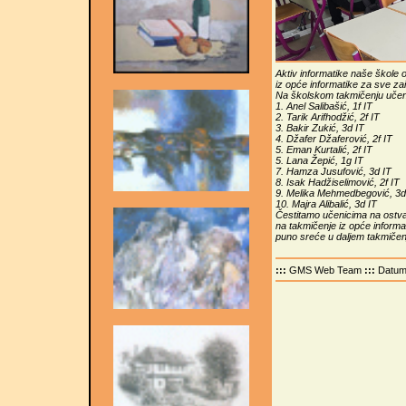
Aktiv informatike naše škole 
iz opće informatike za sve z
Na školskom takmičenju učenici
1. Anel Salibašić, 1f IT
2. Tarik Arifhodžić, 2f IT
3. Bakir Zukić, 3d IT
4. Džafer Džaferović, 2f IT
5. Eman Kurtalić, 2f IT
5. Lana Žepić, 1g IT
7. Hamza Jusufović, 3d IT
8. Isak Hadžiselimović, 2f IT
9. Melika Mehmedbegović, 3d
10. Majra Alibalić, 3d IT
Čestitamo učenicima na ostvar
na takmičenje iz opće informa
puno sreće u daljem takmičen
:::
GMS Web Team
:::
Datu