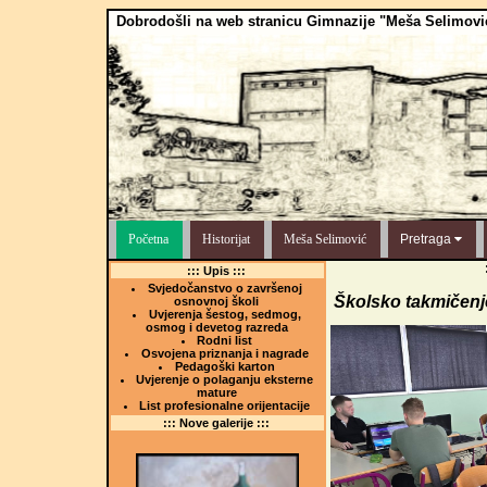
Dobrodošli na web stranicu Gimnazije "Meša Selimovi
Početna
Historijat
Meša Selimović
Pretraga
::: Upis :::
Svjedočanstvo o završenoj
Školsko takmičenje
osnovnoj školi
Uvjerenja šestog, sedmog,
osmog i devetog razreda
Rodni list
Osvojena priznanja i nagrade
Pedagoški karton
Uvjerenje o polaganju eksterne
mature
List profesionalne orijentacije
::: Nove galerije :::