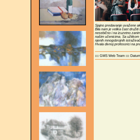
Sjajno predavanje uvažene a
Bila nam je velika čast družit
nesebično i na izuzetno zaniml
našim učenicima. Sa užitkom sm
njenih mnogobrojnih istraživač
Hvala divnoj profesorici na 
:::
GMS Web Team
:::
Datu