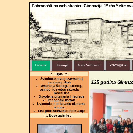
Dobrodošli na web stranicu Gimnazije "Meša Selimovi
Početna
Historijat
Meša Selimović
Pretraga
::: Upis :::
Svjedočanstvo o završenoj
125 godina Gimnaz
osnovnoj školi
Uvjerenja šestog, sedmog,
osmog i devetog razreda
Rodni list
Osvojena priznanja i nagrade
Pedagoški karton
Uvjerenje o polaganju eksterne
mature
List profesionalne orijentacije
::: Nove galerije :::