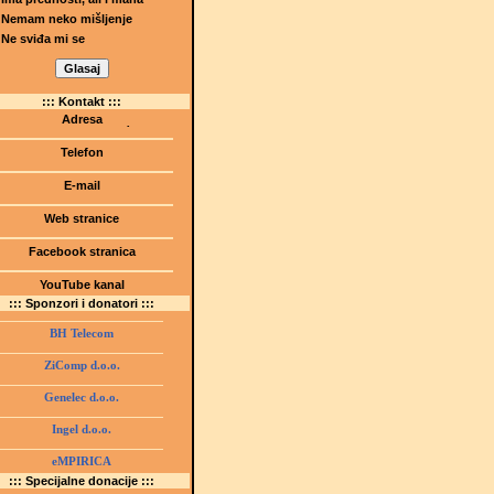
Nemam neko mišljenje
Ne sviđa mi se
::: Kontakt :::
Adresa
Dr.Tihomila Markovića bb
(Šetalište I.G. Kovačića 1)
Telefon
75000 Tuzla, BiH
+ 387 35 247 630
E-mail
gmstz@montk.gov.ba
Web stranice
gmstz.skolatk.edu.ba
www.gmstziam.com.ba
Facebook stranica
Gimnazija "Meša Selimović"
YouTube kanal
GMS Tuzla
::: Sponzori i donatori :::
BH Telecom
ZiComp d.o.o.
Genelec d.o.o.
Ingel d.o.o.
eMPIRICA
::: Specijalne donacije :::