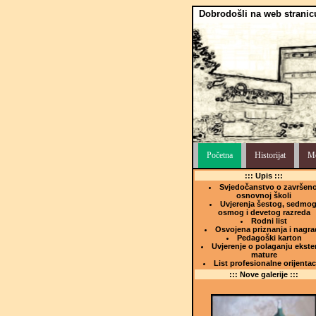
Dobrodošli na web stranic
Početna
Historijat
Me
::: Upis :::
Svjedočanstvo o završeno
osnovnoj školi
Uvjerenja šestog, sedmog
osmog i devetog razreda
Rodni list
Osvojena priznanja i nagra
Pedagoški karton
Uvjerenje o polaganju ekste
mature
List profesionalne orijentac
::: Nove galerije :::