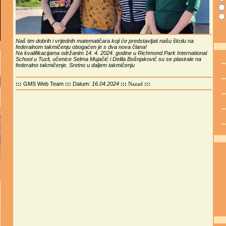
Naš tim dobrih i vrijednih matematičara koji će predstavljati našu školu na
federalnom takmičenju obogaćen je s dva nova člana!
Na kvalifikacijama održanim 14. 4. 2024. godine u Richmond Park International
School u Tuzli, učenice Selma Mujačić i Delila Bošnjaković su se plasirale na
federalno takmičenje. Sretno u daljem takmičenju
:::
GMS Web Team
:::
Datum:
16.04.2024
:::
:::
Nazad