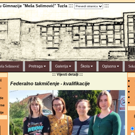
:::
:::
u Gimnazije "Meša Selimović" Tuzla
ša Selimović
Pretraga
Galerija
Škola
Oglasna
Sekc
::: Vijesti detalji :::
j
Federalno takmičenje - kvalifikacije
,
de
rne
ije
Š