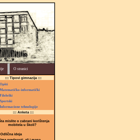
ije
O stranici
::: Tipovi gimnazija :::
Opšti
Matematičko-informatički
Filološki
Sportski
Informacione tehnologije
::: Anketa :::
ta mislite o zabrani korištenja
mobitela u školi?
Odlična ideja
Ima prednosti, ali i mana