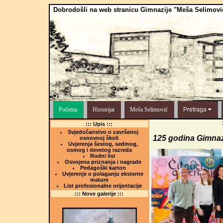
Dobrodošli na web stranicu Gimnazije "Meša Selimovi
Početna
Historijat
Meša Selimović
Pretraga
::: Upis :::
Svjedočanstvo o završenoj
125 godina Gimnaz
osnovnoj školi
Uvjerenja šestog, sedmog,
osmog i devetog razreda
Rodni list
Osvojena priznanja i nagrade
Pedagoški karton
Uvjerenje o polaganju eksterne
mature
List profesionalne orijentacije
::: Nove galerije :::