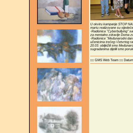
U okviru kampanje STOP N
martu realizovane su sljedeće
-Radionica "Cyberbullying" s
za mentalno zdravlje Doma zd
-Radionice "Međunarodni dan 
učenicima trećeg i četvrtog r
20.03. obilježili smo Međunar
sugrađanima dijelili smo poruk
:::
GMS Web Team
:::
Datu