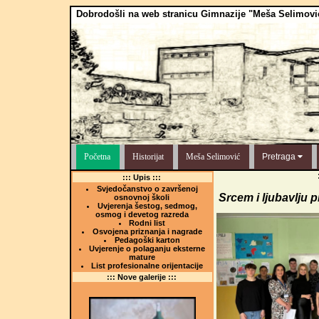
Dobrodošli na web stranicu Gimnazije "Meša Selimovi
Početna
Historijat
Meša Selimović
Pretraga
::: Upis :::
Svjedočanstvo o završenoj
Srcem i ljubavlju p
osnovnoj školi
Uvjerenja šestog, sedmog,
osmog i devetog razreda
Rodni list
Osvojena priznanja i nagrade
Pedagoški karton
Uvjerenje o polaganju eksterne
mature
List profesionalne orijentacije
::: Nove galerije :::