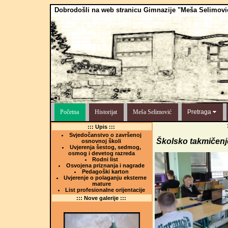
Dobrodošli na web stranicu Gimnazije "Meša Selimovi
Početna
Historijat
Meša Selimović
Pretraga
::: Upis :::
Svjedočanstvo o završenoj
Školsko takmičenje
osnovnoj školi
Uvjerenja šestog, sedmog,
osmog i devetog razreda
Rodni list
Osvojena priznanja i nagrade
Pedagoški karton
Uvjerenje o polaganju eksterne
mature
List profesionalne orijentacije
::: Nove galerije :::