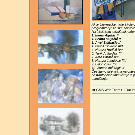
Aktiv informatike naše škole o
programiranje za sve zainter
Na školskom takmičenju učenici
1. Ismar Aljukić If
1. Selma Mujačić If
1. Anel Salibašić If
4. Ismail Čičkušić IIId
4. Hamza Hodžić IVe
6. Tarik Arifhodžić IIf
7. Alisa Baralić IVe
8. Hamza Jusufović IIId
9. Bakir Zukić IIId
10. Ahmed Imširagić If
Čestitamo učenicima na ostvar
na Kantonalno takmičenje iz 
takmičenju!
:::
GMS Web Team
:::
Datu