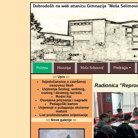
Dobrodošli na web stranicu Gimnazije "Meša Selimovi
Početna
Historijat
Meša Selimović
Pretraga
::: Upis :::
Svjedočanstvo o završenoj
Radionica "Reprod
osnovnoj školi
Uvjerenja šestog, sedmog,
osmog i devetog razreda
Rodni list
Osvojena priznanja i nagrade
Pedagoški karton
Uvjerenje o polaganju eksterne
mature
List profesionalne orijentacije
::: Nove galerije :::