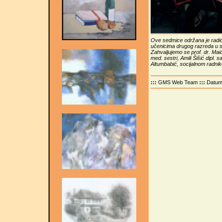
Ove sedmice održana je radio
učenicima drugog razreda u 
Zahvaljujemo se prof. dr. Maidi
med. sestri, Amili Šišić dipl. s
Altumbabić, socijalnom radni
:::
GMS Web Team
:::
Datu