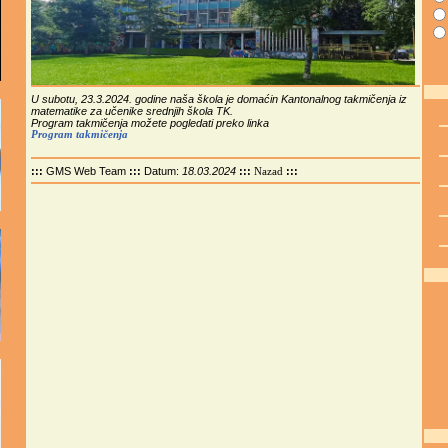
U subotu, 23.3.2024. godine naša škola je domaćin Kantonalnog takmičenja iz
matematike za učenike srednjih škola TK.
Program takmičenja možete pogledati preko linka
Program takmičenja
:::
GMS Web Team
:::
Datum:
18.03.2024
:::
:::
Nazad