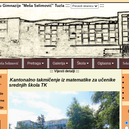
:::
:::
u Gimnazije "Meša Selimović" Tuzla
ša Selimović
Pretraga
Galerija
Škola
Oglasna
Sekc
::: Vijesti detalji :::
j
Kantonalno takmičenje iz matematike za učenike
,
srednjih škola TK
de
rne
ije
Š