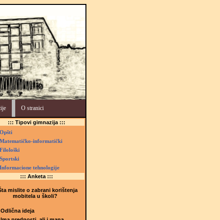
ije
O stranici
::: Tipovi gimnazija :::
Opšti
Matematičko-informatički
Filološki
Sportski
Informacione tehnologije
::: Anketa :::
ta mislite o zabrani korištenja
mobitela u školi?
Odlična ideja
Ima prednosti, ali i mana