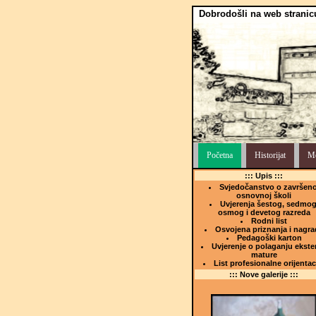
Dobrodošli na web stranic
Početna
Historijat
Me
::: Upis :::
Svjedočanstvo o završeno
osnovnoj školi
Uvjerenja šestog, sedmog
osmog i devetog razreda
Rodni list
Osvojena priznanja i nagra
Pedagoški karton
Uvjerenje o polaganju ekste
mature
List profesionalne orijentac
::: Nove galerije :::