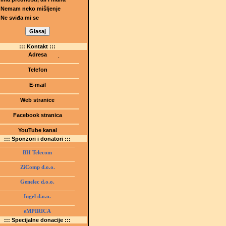
Nemam neko mišljenje
Ne sviđa mi se
::: Kontakt :::
Adresa
Dr.Tihomila Markovića bb
(Šetalište I.G. Kovačića 1)
Telefon
75000 Tuzla, BiH
+ 387 35 247 630
E-mail
gmstz@montk.gov.ba
Web stranice
gmstz.skolatk.edu.ba
www.gmstziam.com.ba
Facebook stranica
Gimnazija "Meša Selimović"
YouTube kanal
GMS Tuzla
::: Sponzori i donatori :::
BH Telecom
ZiComp d.o.o.
Genelec d.o.o.
Ingel d.o.o.
eMPIRICA
::: Specijalne donacije :::