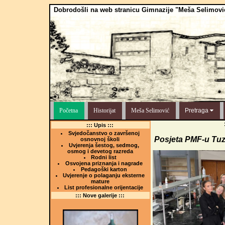
Dobrodošli na web stranicu Gimnazije "Meša Selimovi
Početna
Historijat
Meša Selimović
Pretraga
::: Upis :::
Svjedočanstvo o završenoj
Posjeta PMF-u Tuz
osnovnoj školi
Uvjerenja šestog, sedmog,
osmog i devetog razreda
Rodni list
Osvojena priznanja i nagrade
Pedagoški karton
Uvjerenje o polaganju eksterne
mature
List profesionalne orijentacije
::: Nove galerije :::