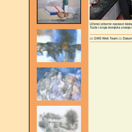
Učenici izborne nastave biolo
Tuzla i svoja teorijska znanja
:::
GMS Web Team
:::
Datu