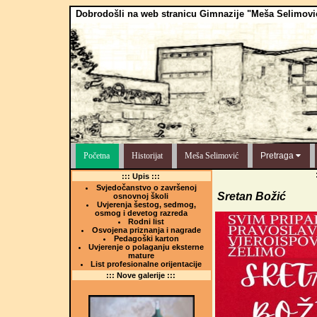
Dobrodošli na web stranicu Gimnazije "Meša Selimovi
Početna
Historijat
Meša Selimović
Pretraga
::: Upis :::
Svjedočanstvo o završenoj
Sretan Božić
osnovnoj školi
Uvjerenja šestog, sedmog,
osmog i devetog razreda
Rodni list
Osvojena priznanja i nagrade
Pedagoški karton
Uvjerenje o polaganju eksterne
mature
List profesionalne orijentacije
::: Nove galerije :::