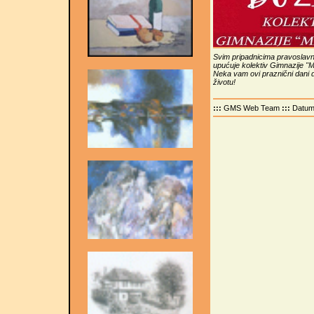
Svim pripadnicima pravoslavne 
upućuje kolektiv Gimnazije "
Neka vam ovi praznični dani do
životu!
:::
GMS Web Team
:::
Datu