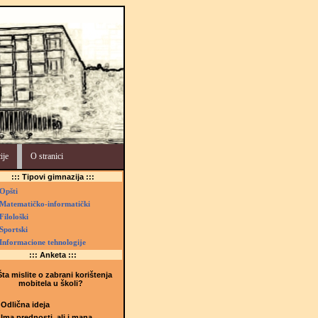
ije
O stranici
::: Tipovi gimnazija :::
Opšti
Matematičko-informatički
Filološki
Sportski
Informacione tehnologije
::: Anketa :::
ta mislite o zabrani korištenja
mobitela u školi?
Odlična ideja
Ima prednosti, ali i mana