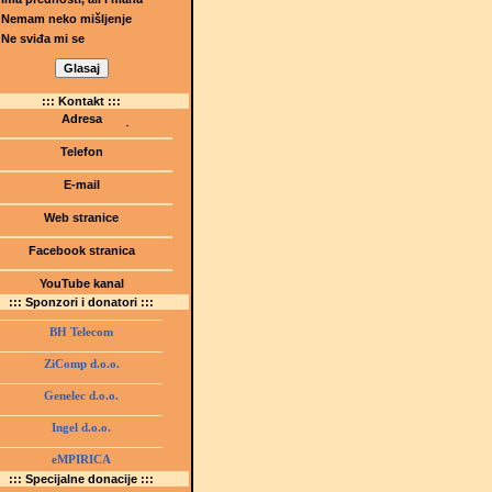
Nemam neko mišljenje
Ne sviđa mi se
::: Kontakt :::
Adresa
Dr.Tihomila Markovića bb
(Šetalište I.G. Kovačića 1)
Telefon
75000 Tuzla, BiH
+ 387 35 247 630
E-mail
gmstz@montk.gov.ba
Web stranice
gmstz.skolatk.edu.ba
www.gmstziam.com.ba
Facebook stranica
Gimnazija "Meša Selimović"
YouTube kanal
GMS Tuzla
::: Sponzori i donatori :::
BH Telecom
ZiComp d.o.o.
Genelec d.o.o.
Ingel d.o.o.
eMPIRICA
::: Specijalne donacije :::