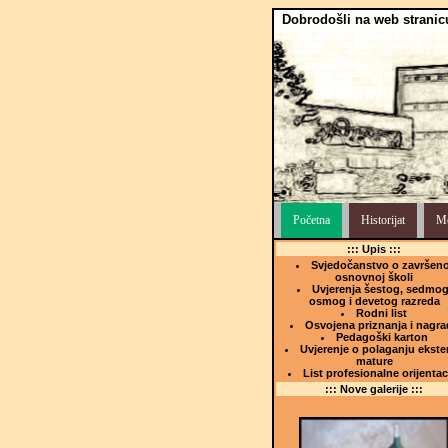
Dobrodošli na web stranic
Početna
Historijat
Me
::: Upis :::
Svjedočanstvo o završeno
osnovnoj školi
Uvjerenja šestog, sedmog
osmog i devetog razreda
Rodni list
Osvojena priznanja i nagra
Pedagoški karton
Uvjerenje o polaganju ekste
mature
List profesionalne orijentac
::: Nove galerije :::