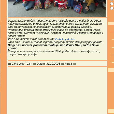
Danas, za Dan dječije radosti, imali smo najdraže goste u našoj školi. Djeca
naših uposlenika su unijela radost i razigranost svojim prisustvom, a zahvalili
smo im se veselom novogodišnjom predstavom uz podjelu paketića.
Predstavu je priredila profesorica Amira Hasić sa učenicama: Lejlom Džafić,
Ajlom Fazlić, Nermom Husejnović, Aminom Osmanović, Anidom Osmanović i
Alisom Baralić.
Više slika možete vidjeti klikom na link
Podjela paketića
Tako smo, uz dječiju radost, ispratili i posljednji školski dan prvog polugodišta.
Dragi naši učenici, poštovani roditelji i uposlenici GMS, sretna Nova
godina.
Radujmo se novom početku i da nam 2024. godina donese zdravlje, sreću,
uspjeh i ispunjenje želja.
:::
GMS Web Team
:::
Datum:
31.12.2023
:::
:::
Nazad