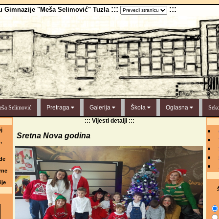
:::
:::
u Gimnazije "Meša Selimović" Tuzla
ša Selimović
Pretraga
Galerija
Škola
Oglasna
Sekc
::: Vijesti detalji :::
j
Sretna Nova godina
,
de
rne
ije
Š