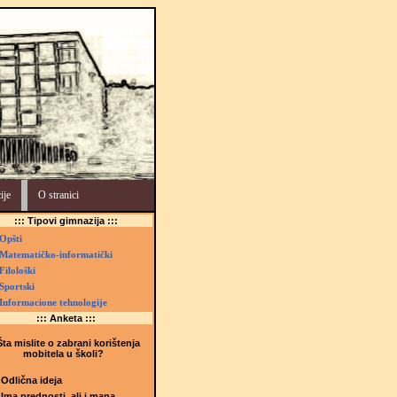
ije
O stranici
::: Tipovi gimnazija :::
Opšti
Matematičko-informatički
Filološki
Sportski
Informacione tehnologije
::: Anketa :::
ta mislite o zabrani korištenja
mobitela u školi?
Odlična ideja
Ima prednosti, ali i mana