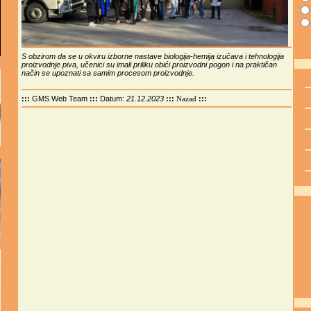
S obzirom da se u okviru izborne nastave biologija-hemija izučava i tehnologija
proizvodnje piva, učenici su imali priliku obići proizvodni pogon i na praktičan
način se upoznati sa samim procesom proizvodnje.
:::
GMS Web Team
:::
Datum:
21.12.2023
:::
:::
Nazad