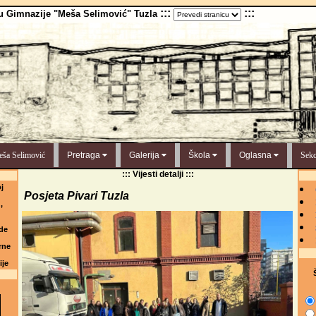
:::
:::
u Gimnazije "Meša Selimović" Tuzla
ša Selimović
Pretraga
Galerija
Škola
Oglasna
Sekc
::: Vijesti detalji :::
j
Posjeta Pivari Tuzla
,
de
rne
ije
Š