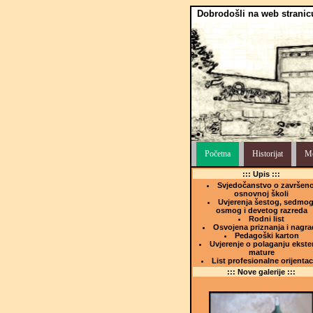
Dobrodošli na web stranic
Početna
Historijat
Me
::: Upis :::
Svjedočanstvo o završeno
osnovnoj školi
Uvjerenja šestog, sedmog
osmog i devetog razreda
Rodni list
Osvojena priznanja i nagra
Pedagoški karton
Uvjerenje o polaganju ekste
mature
List profesionalne orijentac
::: Nove galerije :::