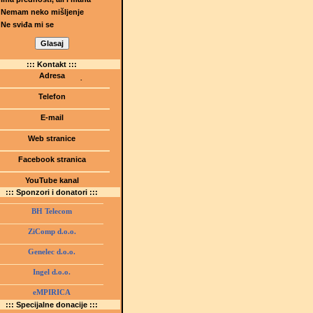
Nemam neko mišljenje
Ne sviđa mi se
::: Kontakt :::
Adresa
Dr.Tihomila Markovića bb
(Šetalište I.G. Kovačića 1)
Telefon
75000 Tuzla, BiH
+ 387 35 247 630
E-mail
gmstz@montk.gov.ba
Web stranice
gmstz.skolatk.edu.ba
www.gmstziam.com.ba
Facebook stranica
Gimnazija "Meša Selimović"
YouTube kanal
GMS Tuzla
::: Sponzori i donatori :::
BH Telecom
ZiComp d.o.o.
Genelec d.o.o.
Ingel d.o.o.
eMPIRICA
::: Specijalne donacije :::