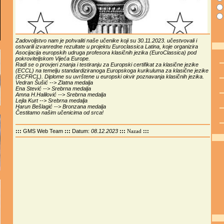
Zadovoljstvo nam je pohvaliti naše učenike koji su 30.11.2023. učestvovali i
ostvarili izvanredne rezultate u projektu Euroclassica Latina, koje organizira
Asocijacija europskih udruga profesora klasičnih jezika (EuroClassica) pod
pokroviteljskom Vijeća Europe.
Radi se o provjeri znanja i testiranju za Europski certifikat za klasične jezike
(ECCL) na temelju standardiziranoga Europskoga kurikuluma za klasične jezike
(ECFRCL). Diplome su uvrštene u europski okvir poznavanja klasičnih jezika.
Vedran Šušić --> Zlatna medalja
Ena Stević --> Srebrna medalja
Amna H.Halilović --> Srebrna medalja
Lejla Kurt --> Srebrna medalja
Harun Bešlagić --> Bronzana medalja
Čestitamo našim učenicima od srca!
:::
GMS Web Team
:::
Datum:
08.12.2023
:::
:::
Nazad