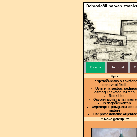
Dobrodošli na web stranic
Početna
Historijat
Me
::: Upis :::
Svjedočanstvo o završeno
osnovnoj školi
Uvjerenja šestog, sedmog
osmog i devetog razreda
Rodni list
Osvojena priznanja i nagra
Pedagoški karton
Uvjerenje o polaganju ekste
mature
List profesionalne orijentac
::: Nove galerije :::