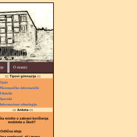
ije
O stranici
::: Tipovi gimnazija :::
Opšti
Matematičko-informatički
Filološki
Sportski
Informacione tehnologije
::: Anketa :::
ta mislite o zabrani korištenja
mobitela u školi?
Odlična ideja
Ima prednosti, ali i mana