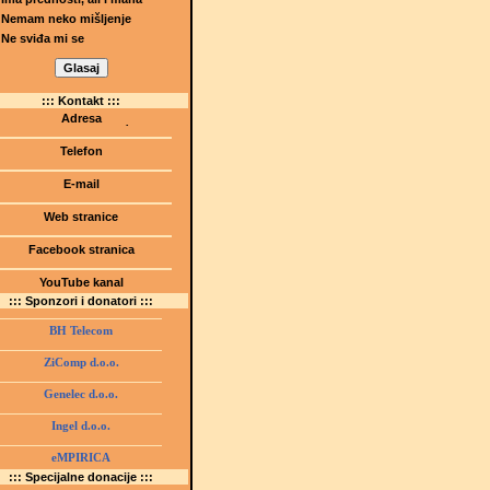
Nemam neko mišljenje
Ne sviđa mi se
::: Kontakt :::
Adresa
Dr.Tihomila Markovića bb
(Šetalište I.G. Kovačića 1)
Telefon
75000 Tuzla, BiH
+ 387 35 247 630
E-mail
gmstz@montk.gov.ba
Web stranice
gmstz.skolatk.edu.ba
www.gmstziam.com.ba
Facebook stranica
Gimnazija "Meša Selimović"
YouTube kanal
GMS Tuzla
::: Sponzori i donatori :::
BH Telecom
ZiComp d.o.o.
Genelec d.o.o.
Ingel d.o.o.
eMPIRICA
::: Specijalne donacije :::