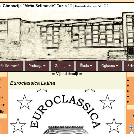
:::
:::
u Gimnazije "Meša Selimović" Tuzla
ša Selimović
Pretraga
Galerija
Škola
Oglasna
Sekc
::: Vijesti detalji :::
j
Euroclassica Latina
,
de
rne
ije
Š