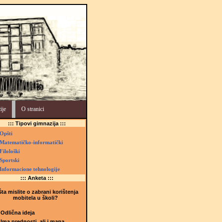
ije
O stranici
::: Tipovi gimnazija :::
Opšti
Matematičko-informatički
Filološki
Sportski
Informacione tehnologije
::: Anketa :::
ta mislite o zabrani korištenja
mobitela u školi?
Odlična ideja
Ima prednosti, ali i mana