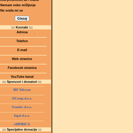
Nemam neko mišljenje
Ne sviđa mi se
::: Kontakt :::
Adresa
Dr.Tihomila Markovića bb
(Šetalište I.G. Kovačića 1)
Telefon
75000 Tuzla, BiH
+ 387 35 247 630
E-mail
gmstz@montk.gov.ba
Web stranice
gmstz.skolatk.edu.ba
www.gmstziam.com.ba
Facebook stranica
Gimnazija "Meša Selimović"
YouTube kanal
GMS Tuzla
::: Sponzori i donatori :::
BH Telecom
ZiComp d.o.o.
Genelec d.o.o.
Ingel d.o.o.
eMPIRICA
::: Specijalne donacije :::