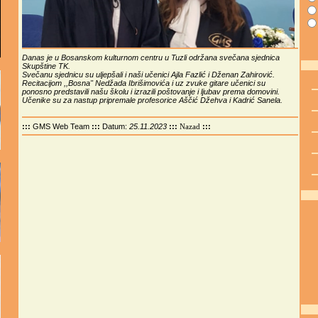
Danas je u Bosanskom kulturnom centru u Tuzli održana svečana sjednica
Skupštine TK.
Svečanu sjednicu su uljepšali i naši učenici Ajla Fazlić i Dženan Zahirović.
Recitacijom ,,Bosna" Nedžada Ibrišimovića i uz zvuke gitare učenici su
ponosno predstavili našu školu i izrazili poštovanje i ljubav prema domovini.
Učenike su za nastup pripremale profesorice Aščić Džehva i Kadrić Sanela.
:::
GMS Web Team
:::
Datum:
25.11.2023
:::
:::
Nazad