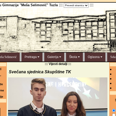
:::
:::
u Gimnazije "Meša Selimović" Tuzla
ša Selimović
Pretraga
Galerija
Škola
Oglasna
Sekc
::: Vijesti detalji :::
j
Svečana sjednica Skupštine TK
,
de
rne
ije
Š