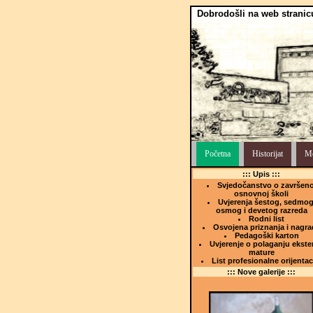
Dobrodošli na web stranic
Početna
Historijat
Me
::: Upis :::
Svjedočanstvo o završeno
osnovnoj školi
Uvjerenja šestog, sedmog
osmog i devetog razreda
Rodni list
Osvojena priznanja i nagra
Pedagoški karton
Uvjerenje o polaganju ekste
mature
List profesionalne orijentac
::: Nove galerije :::