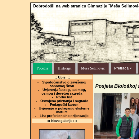
Dobrodošli na web stranicu Gimnazije "Meša Selimovi
Početna
Historijat
Meša Selimović
Pretraga
::: Upis :::
Svjedočanstvo o završenoj
Posjeta Biološkoj z
osnovnoj školi
Uvjerenja šestog, sedmog,
osmog i devetog razreda
Rodni list
Osvojena priznanja i nagrade
Pedagoški karton
Uvjerenje o polaganju eksterne
mature
List profesionalne orijentacije
::: Nove galerije :::