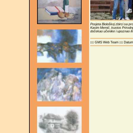
Posjeta Biološkoj zbirci sa p
Kasim Memić, kustos Prirodnj
dočekao učenike i upoznao ih
:::
GMS Web Team
:::
Datu