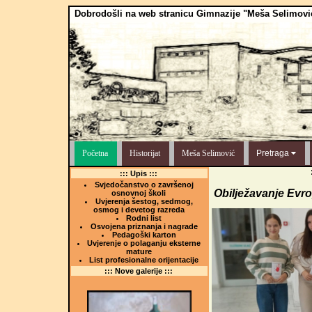
Dobrodošli na web stranicu Gimnazije "Meša Selimovi
Početna
Historijat
Meša Selimović
Pretraga
::: Upis :::
Svjedočanstvo o završenoj
Obilježavanje Evr
osnovnoj školi
Uvjerenja šestog, sedmog,
osmog i devetog razreda
Rodni list
Osvojena priznanja i nagrade
Pedagoški karton
Uvjerenje o polaganju eksterne
mature
List profesionalne orijentacije
::: Nove galerije :::