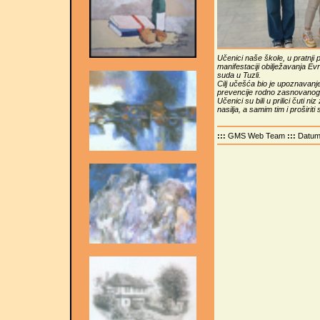
Učenici naše škole, u pratnji
manifestaciji obilježavanja E
suda u Tuzli.
Cilj učešća bio je upoznavan
prevencije rodno zasnovanog na
Učenici su bili u prilici čuti 
nasilja, a samim tim i proširi
:::
GMS Web Team
:::
Datu