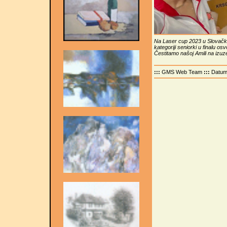
Na Laser cup 2023 u Slovačko
kategoriji seniorki u finalu osv
Čestitamo našoj Amili na izuz
:::
GMS Web Team
:::
Datu