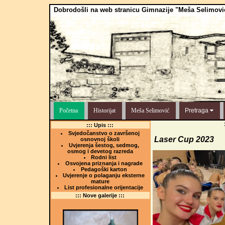
Dobrodošli na web stranicu Gimnazije "Meša Selimovi
Početna
Historijat
Meša Selimović
Pretraga
::: Upis :::
Svjedočanstvo o završenoj
Laser Cup 2023
osnovnoj školi
Uvjerenja šestog, sedmog,
osmog i devetog razreda
Rodni list
Osvojena priznanja i nagrade
Pedagoški karton
Uvjerenje o polaganju eksterne
mature
List profesionalne orijentacije
::: Nove galerije :::