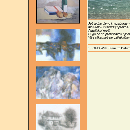
Još jedno divno i nezaboravno
maturalnu ekskurziju proveli 
Antalijskoj regiji.
Dugo će se prepričavati njih
Više slika možete vidjeti klik
:::
GMS Web Team
:::
Datu