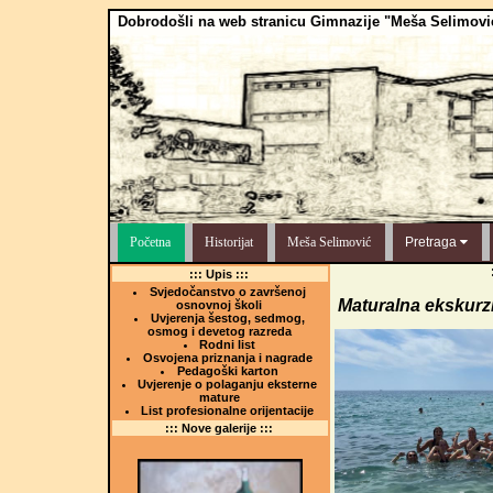
Dobrodošli na web stranicu Gimnazije "Meša Selimovi
Početna
Historijat
Meša Selimović
Pretraga
::: Upis :::
Svjedočanstvo o završenoj
Maturalna ekskurzi
osnovnoj školi
Uvjerenja šestog, sedmog,
osmog i devetog razreda
Rodni list
Osvojena priznanja i nagrade
Pedagoški karton
Uvjerenje o polaganju eksterne
mature
List profesionalne orijentacije
::: Nove galerije :::