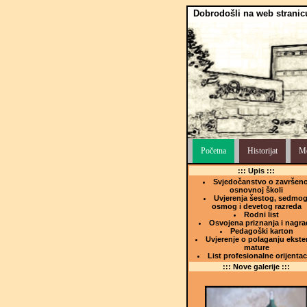
Dobrodošli na web stranic
Početna
Historijat
Me
::: Upis :::
Svjedočanstvo o završeno
osnovnoj školi
Uvjerenja šestog, sedmog
osmog i devetog razreda
Rodni list
Osvojena priznanja i nagra
Pedagoški karton
Uvjerenje o polaganju ekste
mature
List profesionalne orijentac
::: Nove galerije :::