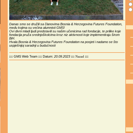
Danas smo se družili sa članovima Bosnia & Herzegovina Futures Foundation,
među kojima su većina alumnisti GMS!
Ovi divni mladi ljudi predstavili su našim učenicima rad fondacije, te prilike koje
fondacija pruža srednjoškolcima kroz niz aktivnosti koje implementiraju širom
BiH.
Hvala Bosnia & Herzegovina Futures Foundation na posjeti i nadamo se što
uspješnijoj saradnji u budućnosti
:::
GMS Web Team
:::
Datum:
20.09.2023
:::
:::
Nazad