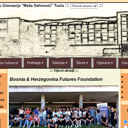
:::
:::
u Gimnazije "Meša Selimović" Tuzla
ša Selimović
Pretraga
Galerija
Škola
Oglasna
Sekc
::: Vijesti detalji :::
j
Bosnia & Herzegovina Futures Foundation
,
de
rne
ije
Š