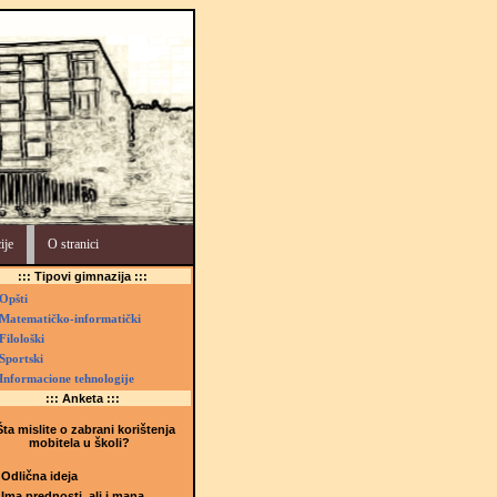
ije
O stranici
::: Tipovi gimnazija :::
Opšti
Matematičko-informatički
Filološki
Sportski
Informacione tehnologije
::: Anketa :::
ta mislite o zabrani korištenja
mobitela u školi?
Odlična ideja
Ima prednosti, ali i mana