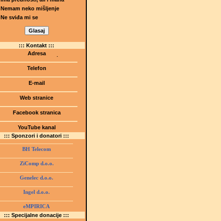
Nemam neko mišljenje
Ne sviđa mi se
::: Kontakt :::
Adresa
Dr.Tihomila Markovića bb
(Šetalište I.G. Kovačića 1)
Telefon
75000 Tuzla, BiH
+ 387 35 247 630
E-mail
gmstz@montk.gov.ba
Web stranice
gmstz.skolatk.edu.ba
www.gmstziam.com.ba
Facebook stranica
Gimnazija "Meša Selimović"
YouTube kanal
GMS Tuzla
::: Sponzori i donatori :::
BH Telecom
ZiComp d.o.o.
Genelec d.o.o.
Ingel d.o.o.
eMPIRICA
::: Specijalne donacije :::