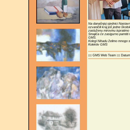
Na današnjoj sjednici Nastav
ozvaničili kraj još jedne školsk
zasluženu mirovinu ispratimo
Smajića će zasigurno pamtiti
GMS.
Kolegi Nihadu želimo mnogo s
Kolektiv GMS
:::
GMS Web Team
:::
Datu