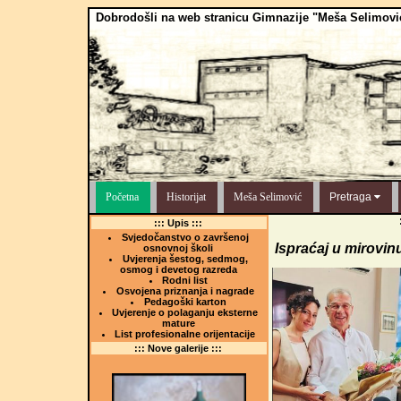
Dobrodošli na web stranicu Gimnazije "Meša Selimovi
Početna
Historijat
Meša Selimović
Pretraga
::: Upis :::
Svjedočanstvo o završenoj
Ispraćaj u mirovin
osnovnoj školi
Uvjerenja šestog, sedmog,
osmog i devetog razreda
Rodni list
Osvojena priznanja i nagrade
Pedagoški karton
Uvjerenje o polaganju eksterne
mature
List profesionalne orijentacije
::: Nove galerije :::