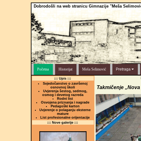
Dobrodošli na web stranicu Gimnazije "Meša Selimovi
Početna
Historijat
Meša Selimović
Pretraga
::: Upis :::
Svjedočanstvo o završenoj
Takmičenje „Nova 
osnovnoj školi
Uvjerenja šestog, sedmog,
osmog i devetog razreda
Rodni list
Osvojena priznanja i nagrade
Pedagoški karton
Uvjerenje o polaganju eksterne
mature
List profesionalne orijentacije
::: Nove galerije :::