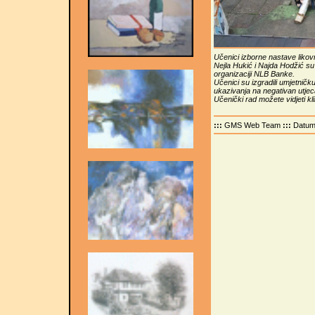
Učenici izborne nastave likovn
Nejla Hukić i Najda Hodžić su
organizaciji NLB Banke.
Učenici su izgradili umjetničku
ukazivanja na negativan utjeca
Učenički rad možete vidjeti kl
:::
GMS Web Team
:::
Datu