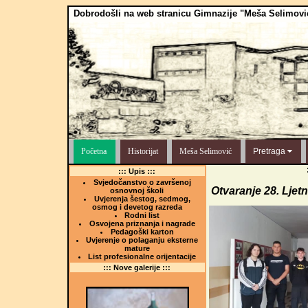
Dobrodošli na web stranicu Gimnazije "Meša Selimovi
Početna
Historijat
Meša Selimović
Pretraga
::: Upis :::
Svjedočanstvo o završenoj
Otvaranje 28. Ljetn
osnovnoj školi
Uvjerenja šestog, sedmog,
osmog i devetog razreda
Rodni list
Osvojena priznanja i nagrade
Pedagoški karton
Uvjerenje o polaganju eksterne
mature
List profesionalne orijentacije
::: Nove galerije :::