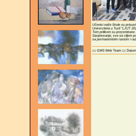
Učenici naše škole su prisust
Univerziteta u Tuzli "LJUT 202
Tom prilikom su prezentirane 
Savjetovanje, sve sa ciljem po
sa permanentnim rastom i razvo
:::
GMS Web Team
:::
Datu