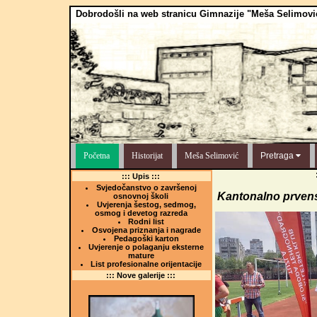
Dobrodošli na web stranicu Gimnazije "Meša Selimovi
Početna
Historijat
Meša Selimović
Pretraga
::: Upis :::
Svjedočanstvo o završenoj
Kantonalno prvenst
osnovnoj školi
Uvjerenja šestog, sedmog,
osmog i devetog razreda
Rodni list
Osvojena priznanja i nagrade
Pedagoški karton
Uvjerenje o polaganju eksterne
mature
List profesionalne orijentacije
::: Nove galerije :::