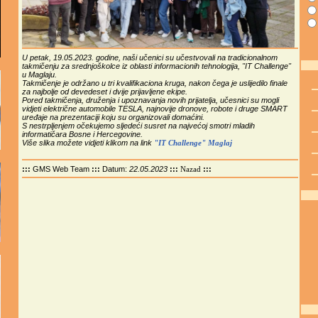
U petak, 19.05.2023. godine, naši učenici su učestvovali na tradicionalnom
takmičenju za srednjoškolce iz oblasti informacionih tehnologija, "IT Challenge"
u Maglaju.
Takmičenje je održano u tri kvalifikaciona kruga, nakon čega je uslijedilo finale
za najbolje od devedeset i dvije prijavljene ekipe.
Pored takmičenja, druženja i upoznavanja novih prijatelja, učesnici su mogli
vidjeti električne automobile TESLA, najnovije dronove, robote i druge SMART
uređaje na prezentaciji koju su organizovali domaćini.
S nestrpljenjem očekujemo sljedeći susret na najvećoj smotri mladih
informatičara Bosne i Hercegovine.
Više slika možete vidjeti klikom na link
"IT Challenge" Maglaj
:::
GMS Web Team
:::
Datum:
22.05.2023
:::
:::
Nazad