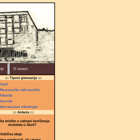
ije
O stranici
::: Tipovi gimnazija :::
Opšti
Matematičko-informatički
Filološki
Sportski
Informacione tehnologije
::: Anketa :::
ta mislite o zabrani korištenja
mobitela u školi?
Odlična ideja
Ima prednosti, ali i mana