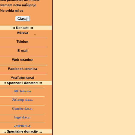
Nemam neko mišljenje
Ne sviđa mi se
::: Kontakt :::
Adresa
Dr.Tihomila Markovića bb
(Šetalište I.G. Kovačića 1)
Telefon
75000 Tuzla, BiH
+ 387 35 247 630
E-mail
gmstz@montk.gov.ba
Web stranice
gmstz.skolatk.edu.ba
www.gmstziam.com.ba
Facebook stranica
Gimnazija "Meša Selimović"
YouTube kanal
GMS Tuzla
::: Sponzori i donatori :::
BH Telecom
ZiComp d.o.o.
Genelec d.o.o.
Ingel d.o.o.
eMPIRICA
::: Specijalne donacije :::