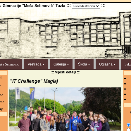
:::
:::
u Gimnazije "Meša Selimović" Tuzla
ša Selimović
Pretraga
Galerija
Škola
Oglasna
Sekc
::: Vijesti detalji :::
j
"IT Challenge" Maglaj
,
de
rne
ije
Š