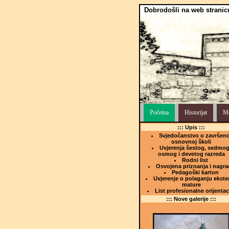
Dobrodošli na web stranic
Početna
Historijat
Me
::: Upis :::
Svjedočanstvo o završeno
osnovnoj školi
Uvjerenja šestog, sedmog
osmog i devetog razreda
Rodni list
Osvojena priznanja i nagra
Pedagoški karton
Uvjerenje o polaganju ekste
mature
List profesionalne orijentac
::: Nove galerije :::