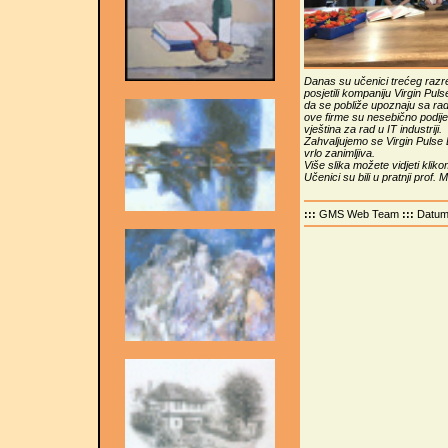
Danas su učenici trećeg razre
posjetili kompaniju Virgin Puls
da se pobliže upoznaju sa ra
ove firme su nesebično podijel
vještina za rad u IT industriji.
Zahvaljujemo se Virgin Pulse B
vrlo zanimljiva.
Više slika možete vidjeti klik
Učenici su bili u pratnji prof.
:::
GMS Web Team
:::
Datu