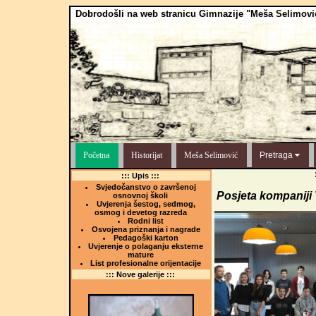
Dobrodošli na web stranicu Gimnazije "Meša Selimovi
Početna
Historijat
Meša Selimović
Pretraga
::: Upis :::
Svjedočanstvo o završenoj
Posjeta kompaniji 
osnovnoj školi
Uvjerenja šestog, sedmog,
osmog i devetog razreda
Rodni list
Osvojena priznanja i nagrade
Pedagoški karton
Uvjerenje o polaganju eksterne
mature
List profesionalne orijentacije
::: Nove galerije :::