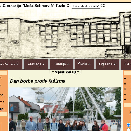
:::
:::
u Gimnazije "Meša Selimović" Tuzla
ša Selimović
Pretraga
Galerija
Škola
Oglasna
Sekc
::: Vijesti detalji :::
j
Dan borbe protiv fašizma
,
de
rne
ije
Š