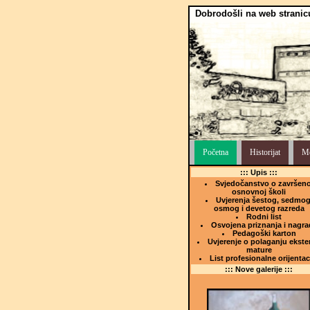
Dobrodošli na web stranic
Početna
Historijat
Me
::: Upis :::
Svjedočanstvo o završeno
osnovnoj školi
Uvjerenja šestog, sedmog
osmog i devetog razreda
Rodni list
Osvojena priznanja i nagra
Pedagoški karton
Uvjerenje o polaganju ekste
mature
List profesionalne orijentac
::: Nove galerije :::