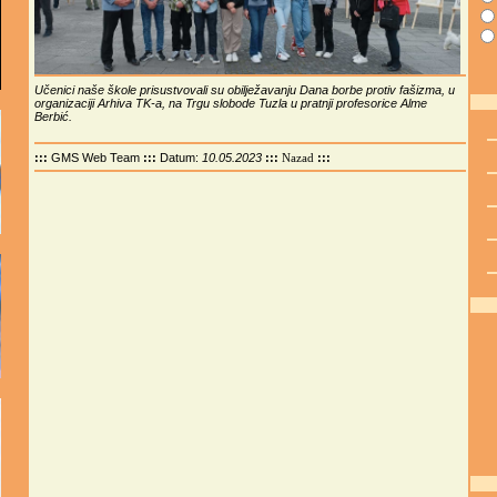
Učenici naše škole prisustvovali su obilježavanju Dana borbe protiv fašizma, u
organizaciji Arhiva TK-a, na Trgu slobode Tuzla u pratnji profesorice Alme
Berbić.
:::
GMS Web Team
:::
Datum:
10.05.2023
:::
:::
Nazad