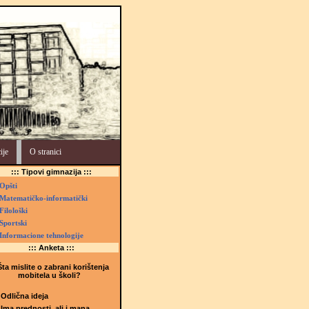
ije
O stranici
::: Tipovi gimnazija :::
Opšti
Matematičko-informatički
Filološki
Sportski
Informacione tehnologije
::: Anketa :::
ta mislite o zabrani korištenja
mobitela u školi?
Odlična ideja
Ima prednosti, ali i mana