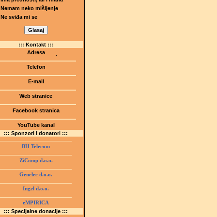
Nemam neko mišljenje
Ne sviđa mi se
::: Kontakt :::
Adresa
Dr.Tihomila Markovića bb
(Šetalište I.G. Kovačića 1)
Telefon
75000 Tuzla, BiH
+ 387 35 247 630
E-mail
gmstz@montk.gov.ba
Web stranice
gmstz.skolatk.edu.ba
www.gmstziam.com.ba
Facebook stranica
Gimnazija "Meša Selimović"
YouTube kanal
GMS Tuzla
::: Sponzori i donatori :::
BH Telecom
ZiComp d.o.o.
Genelec d.o.o.
Ingel d.o.o.
eMPIRICA
::: Specijalne donacije :::