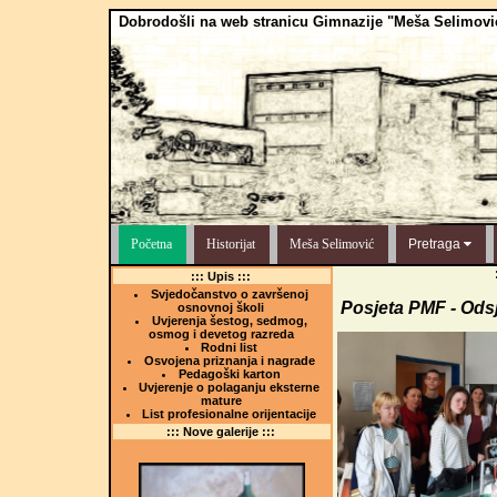
Dobrodošli na web stranicu Gimnazije "Meša Selimovi
Početna
Historijat
Meša Selimović
Pretraga
::: Upis :::
Svjedočanstvo o završenoj
Posjeta PMF - Odsj
osnovnoj školi
Uvjerenja šestog, sedmog,
osmog i devetog razreda
Rodni list
Osvojena priznanja i nagrade
Pedagoški karton
Uvjerenje o polaganju eksterne
mature
List profesionalne orijentacije
::: Nove galerije :::