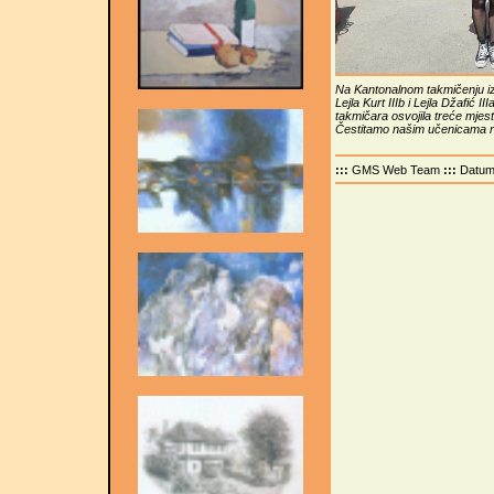
Na Kantonalnom takmičenju iz
Lejla Kurt IIIb i Lejla Džafić I
takmičara osvojila treće mjest
Čestitamo našim učenicama na
:::
GMS Web Team
:::
Datu