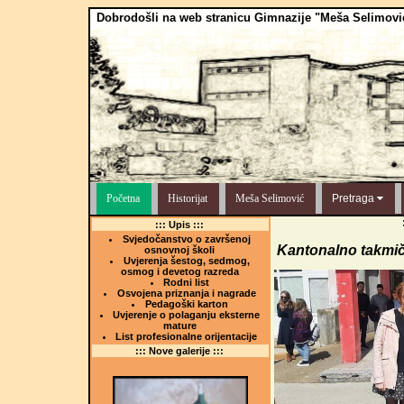
Dobrodošli na web stranicu Gimnazije "Meša Selimovi
Početna
Historijat
Meša Selimović
Pretraga
::: Upis :::
Svjedočanstvo o završenoj
Kantonalno takmiče
osnovnoj školi
Uvjerenja šestog, sedmog,
osmog i devetog razreda
Rodni list
Osvojena priznanja i nagrade
Pedagoški karton
Uvjerenje o polaganju eksterne
mature
List profesionalne orijentacije
::: Nove galerije :::