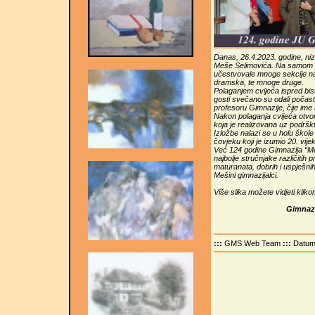
Danas, 26.4.2023. godine, niz
Meše Selimovića. Na samom po
učestvovale mnoge sekcije naše
dramska, te mnoge druge.
Polaganjem cvijeća ispred bis
gosti svečano su odali počast
profesoru Gimnazije, čije im
Nakon polaganja cvijeća otvor
koja je realizovana uz podrš
Izložbe nalazi se u holu škole 
čovjeku koji je izumio 20. vijek
Već 124 godine Gimnazija “Me
najbolje stručnjake različitih 
maturanata, dobrih i uspješnih
Mešini gimnazijalci.
Više slika možete vidjeti klik
Gimnazi
:::
GMS Web Team
:::
Datu