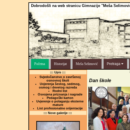
Dobrodošli na web stranicu Gimnazije "Meša Selimovi
Početna
Historijat
Meša Selimović
Pretraga
::: Upis :::
Svjedočanstvo o završenoj
Dan škole
osnovnoj školi
Uvjerenja šestog, sedmog,
osmog i devetog razreda
Rodni list
Osvojena priznanja i nagrade
Pedagoški karton
Uvjerenje o polaganju eksterne
mature
List profesionalne orijentacije
::: Nove galerije :::