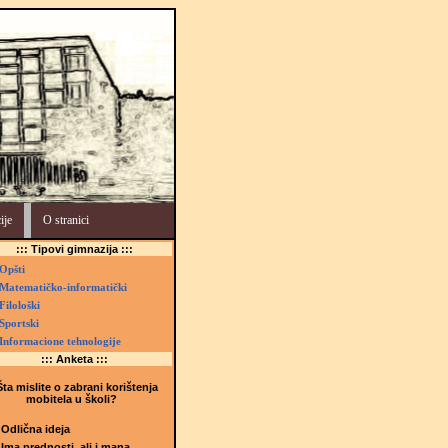
ije
O stranici
::: Tipovi gimnazija :::
Opšti
Matematičko-informatički
Filološki
Sportski
Informacione tehnologije
::: Anketa :::
ta mislite o zabrani korištenja
mobitela u školi?
Odlična ideja
Ima prednosti, ali i mana