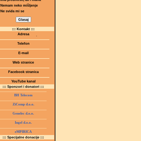
Nemam neko mišljenje
Ne sviđa mi se
::: Kontakt :::
Adresa
Dr.Tihomila Markovića bb
(Šetalište I.G. Kovačića 1)
Telefon
75000 Tuzla, BiH
+ 387 35 247 630
E-mail
gmstz@montk.gov.ba
Web stranice
gmstz.skolatk.edu.ba
www.gmstziam.com.ba
Facebook stranica
Gimnazija "Meša Selimović"
YouTube kanal
GMS Tuzla
::: Sponzori i donatori :::
BH Telecom
ZiComp d.o.o.
Genelec d.o.o.
Ingel d.o.o.
eMPIRICA
::: Specijalne donacije :::