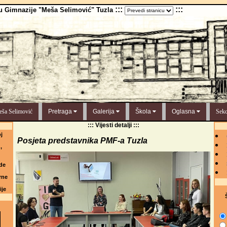
:::
:::
u Gimnazije "Meša Selimović" Tuzla
ša Selimović
Pretraga
Galerija
Škola
Oglasna
Sekc
::: Vijesti detalji :::
j
Posjeta predstavnika PMF-a Tuzla
,
de
rne
ije
Š