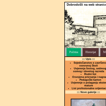
Dobrodošli na web stranic
Početna
Historijat
Me
::: Upis :::
Svjedočanstvo o završeno
osnovnoj školi
Uvjerenja šestog, sedmog
osmog i devetog razreda
Rodni list
Osvojena priznanja i nagra
Pedagoški karton
Uvjerenje o polaganju ekste
mature
List profesionalne orijentac
::: Nove galerije :::