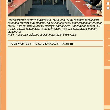
Učenici izborne nastave matematike i fizike, kao i ostali zainteresirani učenici
završnog razreda imali su priliku da se u opuštenom i interaktivnom druženju sa
prof.dr. Elvisom Barakovićem i njegovim saradnicima, upoznaju sa radom PMF-
a Tuzla odsjek Matematika, te mogućnostima koje ovaj fakultet nudi budućim
studentima.
Našim maturantima želimo uspješan nastavak školovanja.
:::
GMS Web Team
:::
Datum:
12.04.2023
:::
:::
Nazad