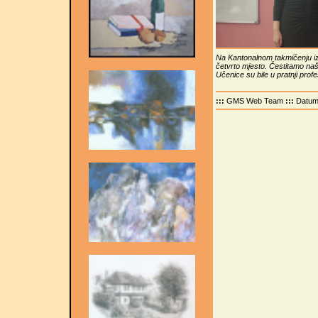
Na Kantonalnom takmičenju iz
četvrto mjesto. Čestitamo na
Učenice su bile u pratnji prof
:::
GMS Web Team
:::
Datu