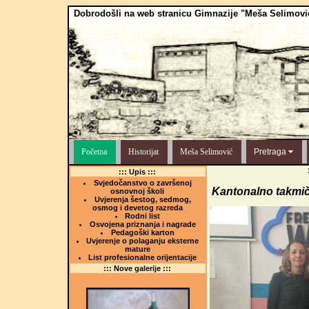
Dobrodošli na web stranicu Gimnazije "Meša Selimovi
Početna
Historijat
Meša Selimović
Pretraga
::: Upis :::
Svjedočanstvo o završenoj
Kantonalno takmič
osnovnoj školi
Uvjerenja šestog, sedmog,
osmog i devetog razreda
Rodni list
Osvojena priznanja i nagrade
Pedagoški karton
Uvjerenje o polaganju eksterne
mature
List profesionalne orijentacije
::: Nove galerije :::