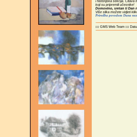
i historijska sekcija. Čitav
koji su pripremili učesnike!
Domovino, sretan ti Dan 
Više slika možete vidjeti kli
Priredba povodom Dana neza
:::
GMS Web Team
:::
Dat