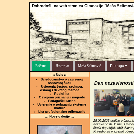
Dobrodošli na web stranicu Gimnazije "Meša Selimovi
Početna
Historijat
Meša Selimović
Pretraga
::: Upis :::
Svjedočanstvo o završenoj
Dan nezavisnosti
osnovnoj školi
Uvjerenja šestog, sedmog,
osmog i devetog razreda
Rodni list
Osvojena priznanja i nagrade
Pedagoški karton
Uvjerenje o polaganju eksterne
mature
List profesionalne orijentacije
::: Nove galerije :::
28.02.2023 godine u čitaon
nezavisnosti Bosne i Herce
škola doprinijela obilježava
Priredbu su pripremili učeni