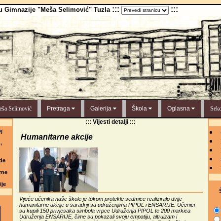
:::
:::
u Gimnazije "Meša Selimović" Tuzla
ša Selimović
Pretraga
Galerija
Škola
Oglasna
Sekc
::: Vijesti detalji :::
j
Humanitarne akcije
,
de
rne
ije
Š
Vijeće učenika naše škole je tokom protekle sedmice realiziralo dvije
humanitarne akcije u saradnji sa udruženjima PIPOL i ENSARIJE. Učenici
su kupili 150 privjesaka simbola vrpce Udruženja PIPOL te 200 markica
Udruženja ENSARIJE, čime su pokazali svoju empatiju, altruizam i