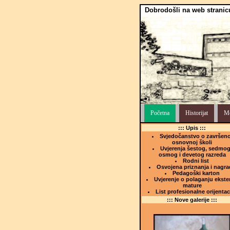
Dobrodošli na web stranic
Početna
Historijat
Me
::: Upis :::
Svjedočanstvo o završeno
osnovnoj školi
Uvjerenja šestog, sedmog
osmog i devetog razreda
Rodni list
Osvojena priznanja i nagra
Pedagoški karton
Uvjerenje o polaganju ekste
mature
List profesionalne orijentac
::: Nove galerije :::