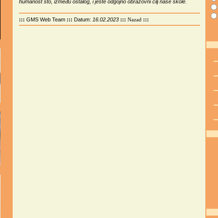
humanost što, između ostalog, i jeste odgojno obrazovni cilj naše škole.
:::
GMS Web Team
:::
Datum:
16.02.2023
:::
:::
Nazad