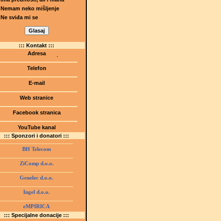
Nemam neko mišljenje
Ne sviđa mi se
::: Kontakt :::
Adresa
Dr.Tihomila Markovića bb
(Šetalište I.G. Kovačića 1)
Telefon
75000 Tuzla, BiH
+ 387 35 247 630
E-mail
gmstz@montk.gov.ba
Web stranice
gmstz.skolatk.edu.ba
www.gmstziam.com.ba
Facebook stranica
Gimnazija "Meša Selimović"
YouTube kanal
GMS Tuzla
::: Sponzori i donatori :::
BH Telecom
ZiComp d.o.o.
Genelec d.o.o.
Ingel d.o.o.
eMPIRICA
::: Specijalne donacije :::