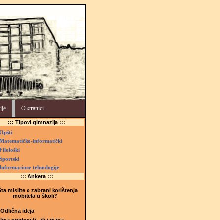
ije
O stranici
::: Tipovi gimnazija :::
Opšti
Matematičko-informatički
Filološki
Sportski
Informacione tehnologije
::: Anketa :::
ta mislite o zabrani korištenja
mobitela u školi?
Odlična ideja
Ima prednosti, ali i mana