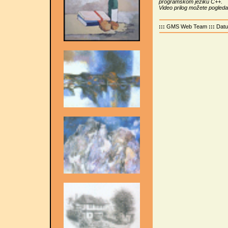
programskom jeziku C++.
Video prilog možete pogledat
:::
GMS Web Team
:::
Dat