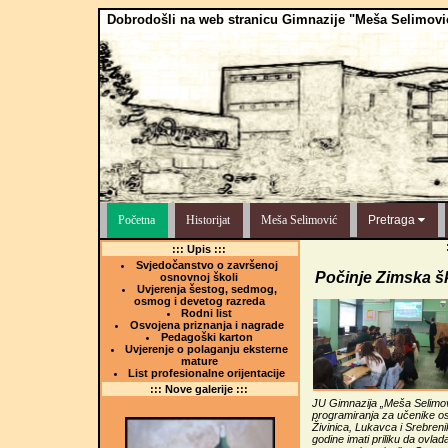
Dobrodošli na web stranicu Gimnazije "Meša Selimovi
Početna
Historijat
Meša Selimović
Pretraga
::: Upis :::
Svjedočanstvo o završenoj
Počinje Zimska š
osnovnoj školi
Uvjerenja šestog, sedmog,
osmog i devetog razreda
Rodni list
Osvojena priznanja i nagrade
Pedagoški karton
Uvjerenje o polaganju eksterne
mature
List profesionalne orijentacije
::: Nove galerije :::
JU Gimnazija „Meša Selimov
programiranja za učenike os
Živinica, Lukavca i Srebren
godine imati priliku da ovl