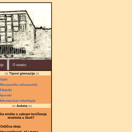
ije
O stranici
::: Tipovi gimnazija :::
Opšti
Matematičko-informatički
Filološki
Sportski
Informacione tehnologije
::: Anketa :::
ta mislite o zabrani korištenja
mobitela u školi?
Odlična ideja
Ima prednosti, ali i mana