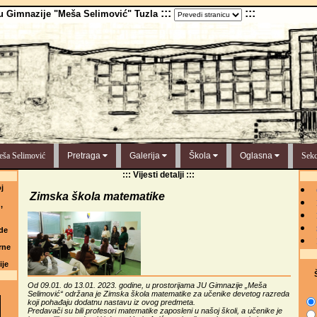
:::
:::
u Gimnazije "Meša Selimović" Tuzla
ša Selimović
Pretraga
Galerija
Škola
Oglasna
Sekc
::: Vijesti detalji :::
j
Zimska škola matematike
,
de
rne
ije
Š
Od 09.01. do 13.01. 2023. godine, u prostorijama JU Gimnazije „Meša
Selimović“ održana je Zimska škola matematike za učenike devetog razreda
koji pohađaju dodatnu nastavu iz ovog predmeta.
Predavači su bili profesori matematike zaposleni u našoj školi, a učenike je