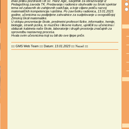
imao priliku pozdraviti i dr.sc. Hariz Agić, savjetnik za obrazovanje iz
Pedagoškog zavoda TK. Predavanja i radionice obuhvatile su široki spektar
tema od zabavnih do zahtjevnih sadržaja, a koje ciljano potiču razvoj
matematičkih kompetencija i vještina. Po završetku radionica, 13.01.2023.
godine, učenicima su podijeljene zahvalnice za sudjelovanje u ovogodišnjoj
Zimskoj školi matematike.
U sklopu prezentacije škole, predmetni profesori fizike, informatike, hemije,
biologije, stranih jezika, te muzičke i likovne kulture, upriličili su učenicima i
obilazak kabineta naše škole, laboratorije i drugih prostorija značajnih za
sprovedbu nastavnog procesa.
Hvala svim učesnicima koji su bili dio ove lijepe priče.
:::
GMS Web Team
:::
Datum:
13.01.2023
:::
:::
Nazad