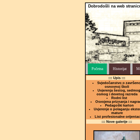
Dobrodošli na web stranic
Početna
Historijat
Me
::: Upis :::
Svjedočanstvo o završeno
osnovnoj školi
Uvjerenja šestog, sedmog
osmog i devetog razreda
Rodni list
Osvojena priznanja i nagra
Pedagoški karton
Uvjerenje o polaganju ekste
mature
List profesionalne orijentac
::: Nove galerije :::