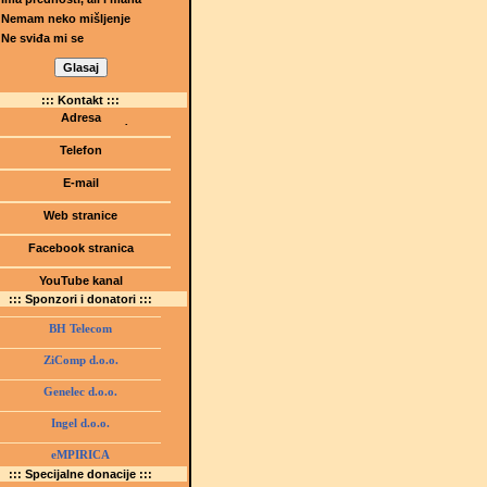
Nemam neko mišljenje
Ne sviđa mi se
::: Kontakt :::
Adresa
Dr.Tihomila Markovića bb
(Šetalište I.G. Kovačića 1)
Telefon
75000 Tuzla, BiH
+ 387 35 247 630
E-mail
gmstz@montk.gov.ba
Web stranice
gmstz.skolatk.edu.ba
www.gmstziam.com.ba
Facebook stranica
Gimnazija "Meša Selimović"
YouTube kanal
GMS Tuzla
::: Sponzori i donatori :::
BH Telecom
ZiComp d.o.o.
Genelec d.o.o.
Ingel d.o.o.
eMPIRICA
::: Specijalne donacije :::