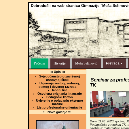
Dobrodošli na web stranicu Gimnazije "Meša Selimovi
Početna
Historijat
Meša Selimović
Pretraga
::: Upis :::
Svjedočanstvo o završenoj
Seminar za profe
osnovnoj školi
Uvjerenja šestog, sedmog,
TK
osmog i devetog razreda
Rodni list
Osvojena priznanja i nagrade
Pedagoški karton
Uvjerenje o polaganju eksterne
mature
List profesionalne orijentacije
::: Nove galerije :::
Dana 11.01.2023. godine, J
Pedagoškim zavodom TK, or
osoblje iz matematike sredn