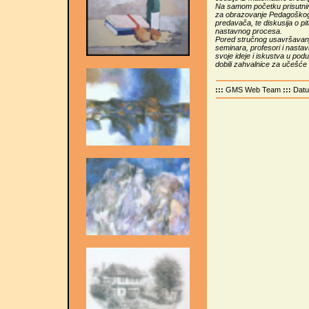
Na samom početku prisutnima
za obrazovanje Pedagoškog 
predavača, te diskusija o pi
nastavnog procesa.
Pored stručnog usavršavanja 
seminara, profesori i nastav
svoje ideje i iskustva u po
dobili zahvalnice za učešće
:::
GMS Web Team
:::
Dat