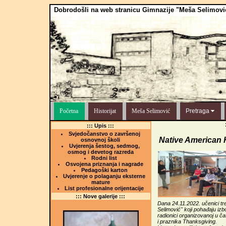
Dobrodošli na web stranicu Gimnazije "Meša Selimovi
Početna
Historijat
Meša Selimović
Pretraga
::: Upis :::
Svjedočanstvo o završenoj
Native American 
osnovnoj školi
Uvjerenja šestog, sedmog,
osmog i devetog razreda
Rodni list
Osvojena priznanja i nagrade
Pedagoški karton
Uvjerenje o polaganju eksterne
mature
List profesionalne orijentacije
::: Nove galerije :::
Dana 24.11.2022. učenici tr
Selimović" koji pohađaju iz
radionici organizovanoj u č
i praznika Thanksgiving.