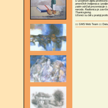
U uvodnom dijelu profesorica
američkih Indijanaca i podij
zatim održali prezentacije o 
naroda. Radionica je završe
Thanksgiving.
Učenici su bili u pratnji pro
:::
GMS Web Team
:::
Dat