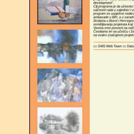
development".
Cilj programa je da učesnici 
važnosti rada u zajednici i 
program se uspješno realiz
ambasade u BiH, a u saradnj
školama u Bosni i Hercegovi
osmišljavanju projekata koji
Veoma smo ponosni na naše a
Čestitamo im na učešću i ž
na ovako značajnom projek
:::
GMS Web Team
:::
Dat