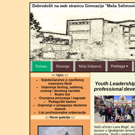
Dobrodošli na web stranicu Gimnazije "Meša Selimovi
Početna
Historijat
Meša Selimović
Pretraga
::: Upis :::
Svjedočanstvo o završenoj
Youth Leadershi
osnovnoj školi
Uvjerenja šestog, sedmog,
professional dev
osmog i devetog razreda
Rodni list
Osvojena priznanja i nagrade
Pedagoški karton
Uvjerenje o polaganju eksterne
mature
List profesionalne orijentacije
::: Nove galerije :::
Naši učenici Lana Begić, Az
borave u Sjedinjenim Amer
programa "Youth Leadershi