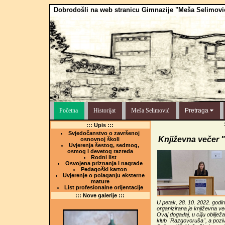
Dobrodošli na web stranicu Gimnazije "Meša Selimovi
Početna
Historijat
Meša Selimović
Pretraga
::: Upis :::
Svjedočanstvo o završenoj
Književna večer "
osnovnoj školi
Uvjerenja šestog, sedmog,
osmog i devetog razreda
Rodni list
Osvojena priznanja i nagrade
Pedagoški karton
Uvjerenje o polaganju eksterne
mature
List profesionalne orijentacije
::: Nove galerije :::
U petak, 28. 10. 2022. godin
organizirana je književna ve
Ovaj događaj, u cilju obilje
klub "Razgovoruša", a poziv