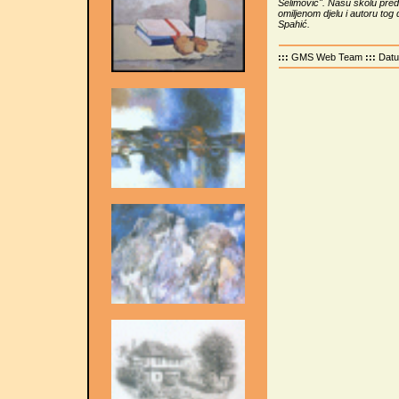
Selimović". Našu školu pred
omiljenom djelu i autoru tog
Spahić.
:::
GMS Web Team
:::
Dat