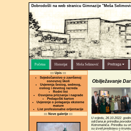
Dobrodošli na web stranicu Gimnazije "Meša Selimovi
Početna
Historijat
Meša Selimović
Pretraga
::: Upis :::
Svjedočanstvo o završenoj
Obilježavanje Da
osnovnoj školi
Uvjerenja šestog, sedmog,
osmog i devetog razreda
Rodni list
Osvojena priznanja i nagrade
Pedagoški karton
Uvjerenje o polaganju eksterne
mature
List profesionalne orijentacije
::: Nove galerije :::
U srijedu, 26.10.2022. godin
održana je priredba povodom
Kotromanića. Priredbu su otv
su izveli predstavu o kruni