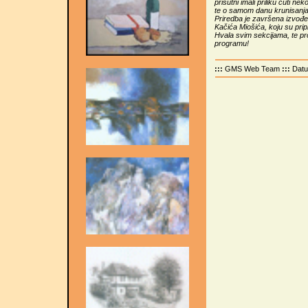
prisutni imali priliku čuti ne
te o samom danu krunisanja
Priredba je završena izvođ
Kačića Miošića, koju su prip
Hvala svim sekcijama, te pr
programu!
:::
GMS Web Team
:::
Dat