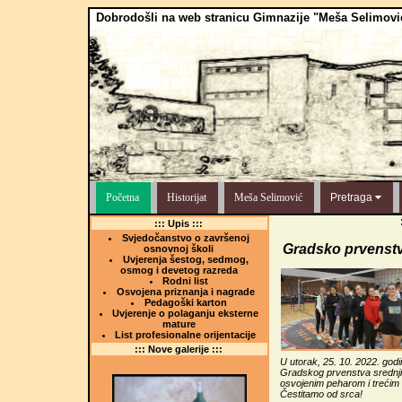
Dobrodošli na web stranicu Gimnazije "Meša Selimovi
Početna
Historijat
Meša Selimović
Pretraga
::: Upis :::
Svjedočanstvo o završenoj
Gradsko prvenstv
osnovnoj školi
Uvjerenja šestog, sedmog,
osmog i devetog razreda
Rodni list
Osvojena priznanja i nagrade
Pedagoški karton
Uvjerenje o polaganju eksterne
mature
List profesionalne orijentacije
::: Nove galerije :::
U utorak, 25. 10. 2022. godi
Gradskog prvenstva srednjih
osvojenim peharom i trećim 
Čestitamo od srca!