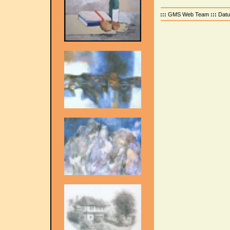
:::
GMS Web Team
:::
Dat