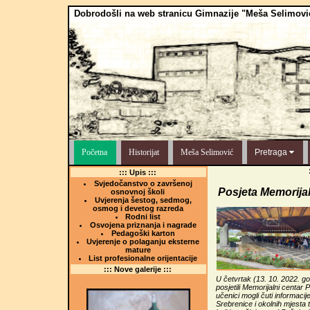
Dobrodošli na web stranicu Gimnazije "Meša Selimovi
Početna
Historijat
Meša Selimović
Pretraga
::: Upis :::
Svjedočanstvo o završenoj
Posjeta Memorija
osnovnoj školi
Uvjerenja šestog, sedmog,
osmog i devetog razreda
Rodni list
Osvojena priznanja i nagrade
Pedagoški karton
Uvjerenje o polaganju eksterne
mature
List profesionalne orijentacije
::: Nove galerije :::
U četvrtak (13. 10. 2022. g
posjetili Memorijalni centar
učenici mogli čuti informaci
Srebrenice i okolnih mjesta