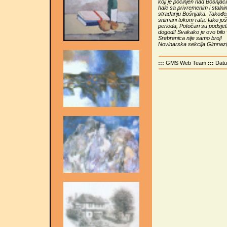
koji je počinjen nad Bošnjac
hale sa privremenim i staln
stradanju Bošnjaka. Također s
snimani tokom rata. Iako još 
perioda, Potočari su podsje
dogodi! Svakako je ovo bilo
Srebrenica nije samo broj!
Novinarska sekcija Gimnazi
:::
GMS Web Team
:::
Dat