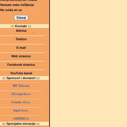
Nemam neko mišljenje
Ne sviđa mi se
::: Kontakt :::
Adresa
Dr.Tihomila Markovića bb
(Šetalište I.G. Kovačića 1)
Telefon
75000 Tuzla, BiH
+ 387 35 247 630
E-mail
gmstz@montk.gov.ba
Web stranice
gmstz.skolatk.edu.ba
www.gmstziam.com.ba
Facebook stranica
Gimnazija "Meša Selimović"
YouTube kanal
GMS Tuzla
::: Sponzori i donatori :::
BH Telecom
ZiComp d.o.o.
Genelec d.o.o.
Ingel d.o.o.
eMPIRICA
::: Specijalne donacije :::