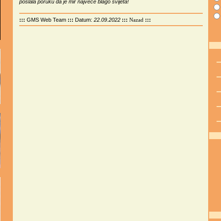
poslala poruku da je mir najveće blago svijeta!
:::
GMS Web Team
:::
Datum:
22.09.2022
:::
:::
Nazad