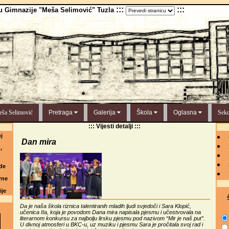
:::
:::
u Gimnazije "Meša Selimović" Tuzla
ša Selimović
Pretraga
Galerija
Škola
Oglasna
Sekc
::: Vijesti detalji :::
j
Dan mira
,
de
rne
ije
Š
Da je naša škola riznica talentiranih mladih ljudi svjedoči i Sara Klopić,
učenica IIa, koja je povodom Dana mira napisala pjesmu i učestvovala na
literarnom konkursu za najbolju lirsku pjesmu pod nazivom “Mir je naš put”.
U divnoj atmosferi u BKC-u, uz muziku i pjesmu Sara je pročitala svoj rad i