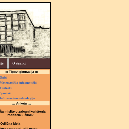
ije
O stranici
::: Tipovi gimnazija :::
Opšti
Matematičko-informatički
Filološki
Sportski
Informacione tehnologije
::: Anketa :::
ta mislite o zabrani korištenja
mobitela u školi?
Odlična ideja
Ima prednosti, ali i mana