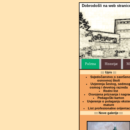
Dobrodošli na web stranic
Početna
Historijat
Me
::: Upis :::
Svjedočanstvo o završeno
osnovnoj školi
Uvjerenja šestog, sedmog
osmog i devetog razreda
Rodni list
Osvojena priznanja i nagra
Pedagoški karton
Uvjerenje o polaganju ekste
mature
List profesionalne orijentac
::: Nove galerije :::