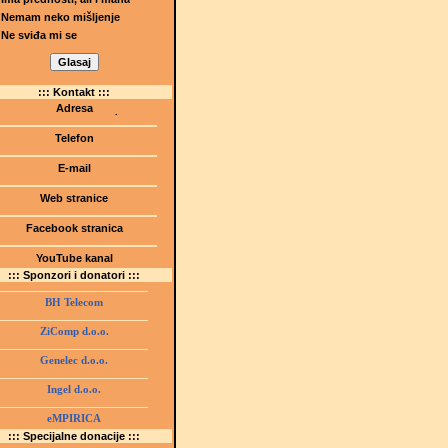
Nemam neko mišljenje
Ne sviđa mi se
::: Kontakt :::
Adresa
Dr.Tihomila Markovića bb
(Šetalište I.G. Kovačića 1)
Telefon
75000 Tuzla, BiH
+ 387 35 247 630
E-mail
gmstz@montk.gov.ba
Web stranice
gmstz.skolatk.edu.ba
www.gmstziam.com.ba
Facebook stranica
Gimnazija "Meša Selimović"
YouTube kanal
GMS Tuzla
::: Sponzori i donatori :::
BH Telecom
ZiComp d.o.o.
Genelec d.o.o.
Ingel d.o.o.
eMPIRICA
::: Specijalne donacije :::