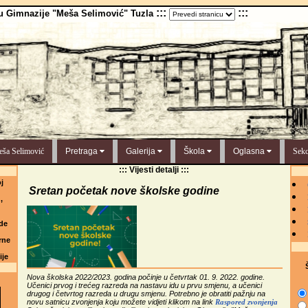
:::
:::
u Gimnazije "Meša Selimović" Tuzla
ša Selimović
Pretraga
Galerija
Škola
Oglasna
Sekc
::: Vijesti detalji :::
j
Sretan početak nove školske godine
,
de
rne
ije
Š
Nova školska 2022/2023. godina počinje u četvrtak 01. 9. 2022. godine.
Učenici prvog i trećeg razreda na nastavu idu u prvu smjenu, a učenici
drugog i četvrtog razreda u drugu smjenu. Potrebno je obratiti pažnju na
novu satnicu zvonjenja koju možete vidjeti klikom na link
Raspored zvonjenja