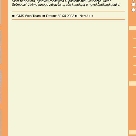
Svim učenicima, njihovim roditeljima i uposlenicima Gimnazije "Meša
Selimović" želimo mnogo zdravlja, sreće i uspjeha u novoj školskoj godini.
:::
GMS Web Team
:::
Datum:
30.08.2022
:::
:::
Nazad