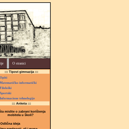
ije
O stranici
::: Tipovi gimnazija :::
Opšti
Matematičko-informatički
Filološki
Sportski
Informacione tehnologije
::: Anketa :::
ta mislite o zabrani korištenja
mobitela u školi?
Odlična ideja
Ima prednosti, ali i mana