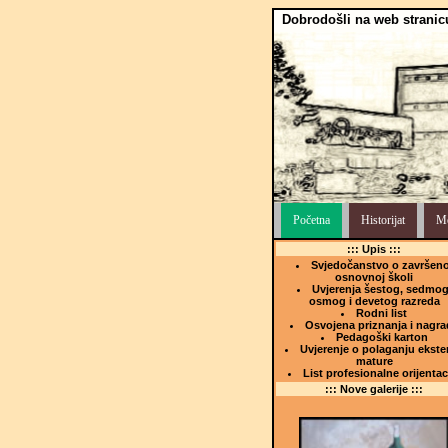
Dobrodošli na web stranic
Početna
Historijat
Me
::: Upis :::
Svjedočanstvo o završeno
osnovnoj školi
Uvjerenja šestog, sedmog
osmog i devetog razreda
Rodni list
Osvojena priznanja i nagra
Pedagoški karton
Uvjerenje o polaganju ekste
mature
List profesionalne orijentac
::: Nove galerije :::