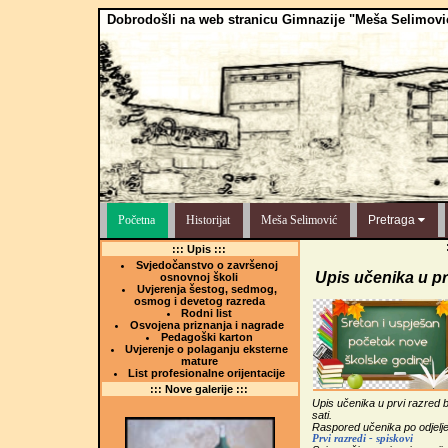
Dobrodošli na web stranicu Gimnazije "Meša Selimovi
Početna
Historijat
Meša Selimović
Pretraga
::: Upis :::
Svjedočanstvo o završenoj
Upis učenika u pr
osnovnoj školi
Uvjerenja šestog, sedmog,
osmog i devetog razreda
Rodni list
Osvojena priznanja i nagrade
Pedagoški karton
Uvjerenje o polaganju eksterne
mature
List profesionalne orijentacije
::: Nove galerije :::
Upis učenika u prvi razred b
sati.
Raspored učenika po odjelje
Prvi razredi - spiskovi