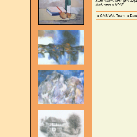
Svim našim novim gimnazijal
školovanje u GMS!
:::
GMS Web Team
:::
Dat